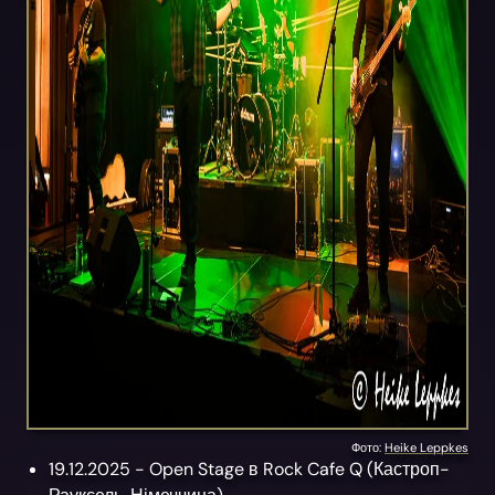
Фото:
Heike Leppkes
19.12.2025 -
Open Stage
в
Rock Cafe Q
(
Кастроп-