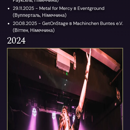
Рауксель,
Німеччина)
29.11.2025 -
Metal for Mercy
в
Eventground
(
Вупперталь,
Німеччина)
20.08.2025 -
GetOnStage
в
Machinchen Buntes e.V.
(
Віттен,
Німеччина)
2024