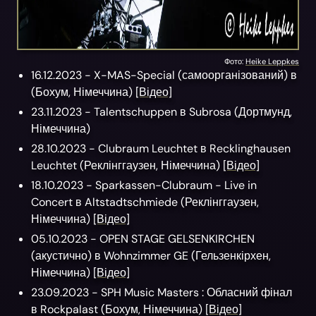
Фото:
Heike Leppkes
16.12.2023 -
X-MAS-Special
(самоорганізований)
в
(
Бохум,
Німеччина)
[Відео]
23.11.2023 -
Talentschuppen
в
Subrosa
(
Дортмунд,
Німеччина)
28.10.2023 -
Clubraum Leuchtet
в
Recklinghausen
Leuchtet
(
Реклінггаузен,
Німеччина)
[Відео]
18.10.2023 -
Sparkassen-Clubraum - Live in
Concert
в
Altstadtschmiede
(
Реклінггаузен,
Німеччина)
[Відео]
05.10.2023 -
OPEN STAGE GELSENKIRCHEN
(акустично)
в
Wohnzimmer GE
(
Гельзенкірхен,
Німеччина)
[Відео]
23.09.2023 -
SPH Music Masters
: Обласний фінал
в
Rockpalast
(
Бохум,
Німеччина)
[Відео]