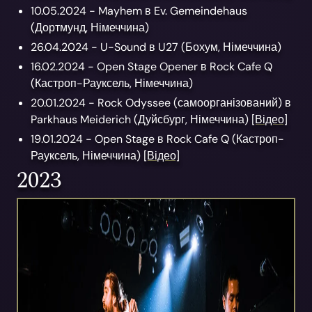
10.05.2024 -
Mayhem
в
Ev. Gemeindehaus
(
Дортмунд,
Німеччина)
26.04.2024 -
U-Sound
в
U27
(
Бохум,
Німеччина)
16.02.2024 -
Open Stage Opener
в
Rock Cafe Q
(
Кастроп-Рауксель,
Німеччина)
20.01.2024 -
Rock Odyssee
(самоорганізований)
в
Parkhaus Meiderich
(
Дуйсбург,
Німеччина)
[Відео]
19.01.2024 -
Open Stage
в
Rock Cafe Q
(
Кастроп-
Рауксель,
Німеччина)
[Відео]
2023