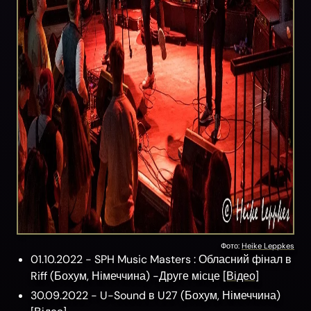
Фото:
Heike Leppkes
01.10.2022 -
SPH Music Masters
: Обласний фінал
в
Riff
(
Бохум,
Німеччина)
-Друге місце
[Відео]
30.09.2022 -
U-Sound
в
U27
(
Бохум,
Німеччина)